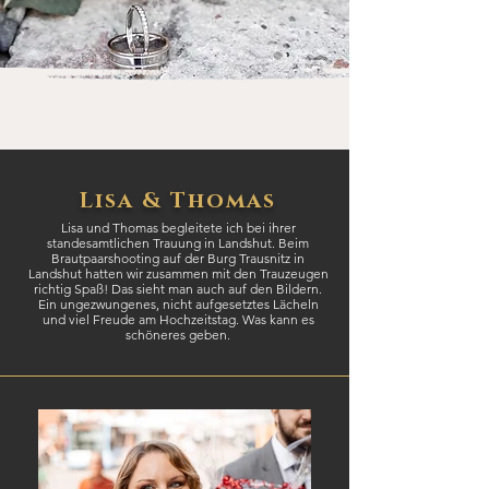
Lisa & Thomas
Lisa und Thomas begleitete ich bei ihrer
standesamtlichen Trauung in Landshut. Beim
Brautpaarshooting auf der Burg Trausnitz in
Landshut hatten wir zusammen mit den Trauzeugen
richtig Spaß! Das sieht man auch auf den Bildern.
Ein ungezwungenes, nicht aufgesetztes Lächeln
und viel Freude am Hochzeitstag. Was kann es
schöneres geben.