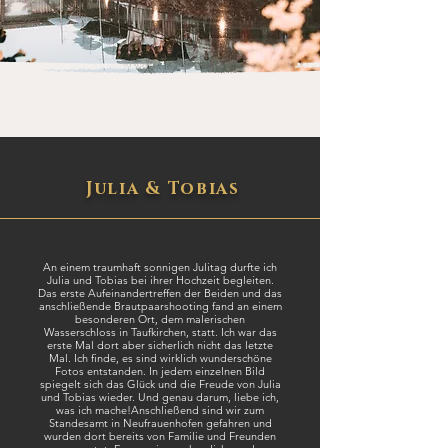
Julia & Tobias
An einem traumhaft sonnigen Julitag durfte ich
Julia und Tobias bei ihrer Hochzeit begleiten.
Das erste Aufeinandertreffen der Beiden und das
anschließende Brautpaarshooting fand an einem
besonderen Ort, dem malerischen
Wasserschloss in Taufkirchen, statt. Ich war das
erste Mal dort abe
r sicherlich nicht das letzte
Mal. Ich finde, es sind wirklich wunderschöne
Fotos entstanden. In jedem einzelnen Bild
spiegelt sich das Glück und die Freude von Julia
und Tobias wieder. Und genau darum, liebe ich,
was ich mache!
Anschließend sind wir zum
Standesamt in Neufrauenhofen gefahre
n und
wurden dort bereits von Familie und Freunden