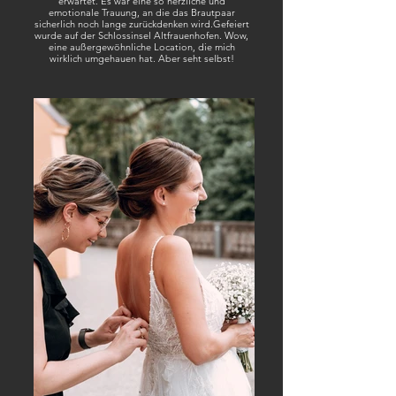
erwartet. Es war eine so herzliche und
emotionale Trauung, an die das Brautpaar
sicherlich noch lange zurückdenken wird.
Gefeiert
wurde auf der Schlossinsel Altfrauenhofen. Wow,
eine außergewöhnliche Location, die mich
wirklich umgehauen hat. Aber seht selbst!