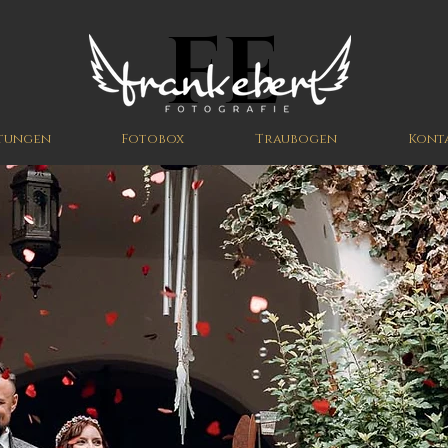
FE
stungen
Fotobox
Traubogen
Kont