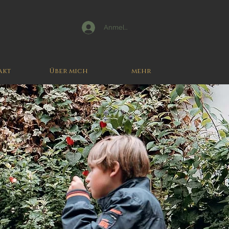
Anmelden
akt
Über mich
mehr