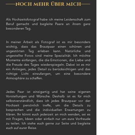
noch mehr über mich
Als Hochzeitsfotograf habe ich meine Leidenschaft zum
Beruf gemacht und begleite Paare an ihrem ganz
besonderen Tag.
In meiner Arbeit als Fotograf ist es mir besonders
wichtig, dass das Brautpaar einen schönen und
ungestörten Tag erleben kann. Natürliche und
ungestellte Fotos sind meine Spezialität. Ich möchte
Momente einfangen, die die Emotionen, die Liebe und
die Freude des Tages wiederspiegeln. Dabei ist es mir
ein Anliegen, jedes Detail zu berücksichtigen und das
richtige Licht einzufangen, um eine besondere
Atmosphäre zu schaffen.
Jedes Paar ist einzigartig und hat seine eigenen
Vorstellungen und Wünsche. Deshalb ist es für mich
selbstverständlich, dass ich jedes Brautpaar vor der
Hochzeit persönlich treffe, um die Details zu
besprechen und die individuellen Erwartungen zu
klären. Ihr könnt euch jederzeit an mich wenden, sei es
mit Fragen, Ideen oder einfach nur um eure Vorfreude
zu teilen. Ich stehe euch gerne zur Seite und begleite
euch auf eurer Reise.